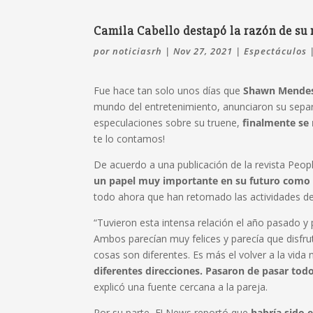
Camila Cabello destapó la razón de s
por
noticiasrh
|
Nov 27, 2021
|
Espectáculos
Fue hace tan solo unos días que
Shawn Mende
mundo del entretenimiento, anunciaron su sepa
especulaciones sobre su truene,
finalmente se 
te lo contamos!
De acuerdo a una publicación de la revista Peop
un papel muy importante en su futuro como 
todo ahora que han retomado las actividades d
“Tuvieron esta intensa relación el año pasado y
Ambos parecían muy felices y parecía que disfru
cosas son diferentes. Es más el volver a la vida 
diferentes direcciones. Pasaron de pasar tod
explicó una fuente cercana a la pareja.
Por su parte, E! News reportó que
habría sido 