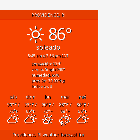
PROVIDENCE, RI
86°
soleado
5:45 am
7:56 pm EDT
sensación: 93
°f
viento: 5
mph
290
°
humedad: 66
%
presión: 30.09
"hg
índice uv: 3
sáb
dom
lun
mar
mié
90
°F
/
93
°F
/
90
°F
/
88
°F
/
86
°F
/
72
°F
66
°F
72
°F
68
°F
66
°F
Providence, RI
weather forecast for