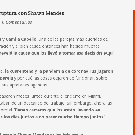
u ruptura con Shawn Mendes
|
0 Comentarios
s
y
Camila Cabello
, una de las parejas más queridas del
ración y si bien desde entonces han habido muchas
reveló la causa que los llevó a tomar esa decisión
. ¡Aquí
le,
la cuarentena y la pandemia de coronavirus jugaron
pareja
y por qué las cosas dejaron de funcionar, sobre
e sus apretadas agendas.
 pasaron meses juntos durante el encierro en Miami.
taban de un descanso del trabajo. Sin embargo, ahora las
normal.
Tienen carreras que los están llevando en
os los días juntos a no pasar mucho tiempo juntos
“,
el propio Shawn Mendes quien iniciara la