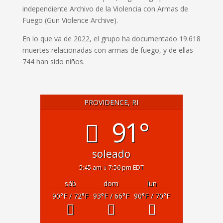
independiente Archivo de la Violencia con Armas de
Fuego (Gun Violence Archive).
En lo que va de 2022, el grupo ha documentado 19.618
muertes relacionadas con armas de fuego, y de ellas
744 han sido niños.
PROVIDENCE, RI
91°
soleado
5:45 am
7:56 pm EDT
sáb
dom
lun
90
°F
/ 72
°F
93
°F
/ 66
°F
90
°F
/ 70
°F