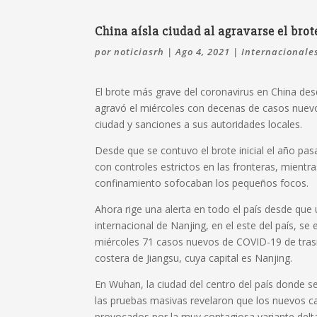
China aísla ciudad al agravarse el bro
por
noticiasrh
|
Ago 4, 2021
|
Internacionale
El brote más grave del coronavirus en China d
agravó el miércoles con decenas de casos nuevo
ciudad y sanciones a sus autoridades locales.
Desde que se contuvo el brote inicial el año pasa
con controles estrictos en las fronteras, mientr
confinamiento sofocaban los pequeños focos.
Ahora rige una alerta en todo el país desde que
internacional de Nanjing, en el este del país, se
miércoles 71 casos nuevos de COVID-19 de trasmi
costera de Jiangsu, cuya capital es Nanjing.
En Wuhan, la ciudad del centro del país donde se 
las pruebas masivas revelaron que los nuevos cas
provocados por la muy contagiosa variante delta,