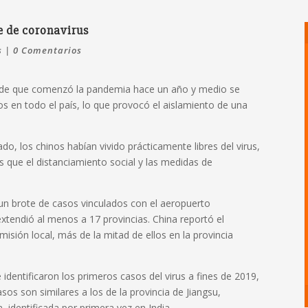
te de coronavirus
s
|
0 Comentarios
esde que comenzó la pandemia hace un año y medio se
s en todo el país, lo que provocó el aislamiento de una
do, los chinos habían vivido prácticamente libres del virus,
as que el distanciamiento social y las medidas de
 un brote de casos vinculados con el aeropuerto
 extendió al menos a 17 provincias. China reportó el
sión local, más de la mitad de ellos en la provincia
identificaron los primeros casos del virus a fines de 2019,
os son similares a los de la provincia de Jiangsu,
 identificada por primera vez en India.