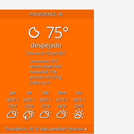
PROVIDENCE, RI
75°
despejado
5:43 am
7:59 pm EDT
sensación: 75
°f
viento: 6
mph
200
°
humedad: 71
%
presión: 30.13
"hg
índice uv: 0
jue
vie
sáb
dom
lun
90
°F
/
93
°F
/
90
°F
/
91
°F
/
90
°F
/
73
°F
73
°F
72
°F
66
°F
70
°F
Providence, RI
10 days weather forecast ▸