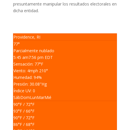
presuntamente manipular los resultados electorales en
dicha entidad.
Providence, RI
77°
Parcialmente nublado
5:45 am
7:56 pm EDT
Sensación: 77
°F
Viento: 4
mph
210
°
Humedad: 94
%
Presión: 30.08
"Hg
Índice UV: 0
Sáb
Dom
Lun
Mar
Mié
90
°F
/ 72
°F
93
°F
/ 66
°F
90
°F
/ 72
°F
86
°F
/ 68
°F