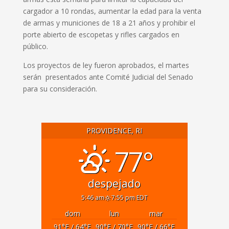
cargador a 10 rondas, aumentar la edad para la venta
de armas y municiones de 18 a 21 años y prohibir el
porte abierto de escopetas y rifles cargados en
público.
Los proyectos de ley fueron aprobados, el martes
serán presentados ante
Comité Judicial del Senado
para su consideración.
PROVIDENCE, RI
77°
despejado
5:46 am
7:55 pm EDT
dom
lun
mar
91
°F
/ 64
°F
90
°F
/ 70
°F
90
°F
/ 66
°F