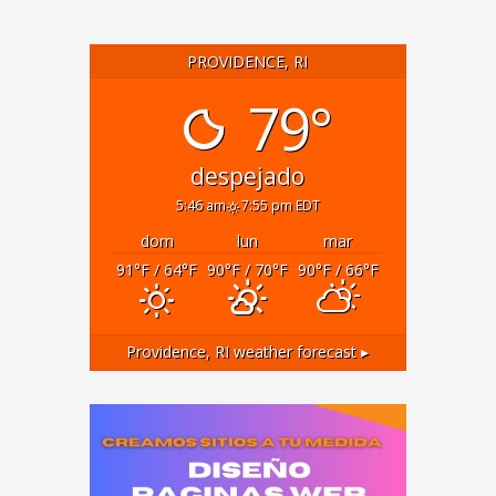
PROVIDENCE, RI
79°
despejado
5:46 am
7:55 pm EDT
dom
lun
mar
91
°F
/ 64
°F
90
°F
/ 70
°F
90
°F
/ 66
°F
Providence, RI
weather forecast ▸