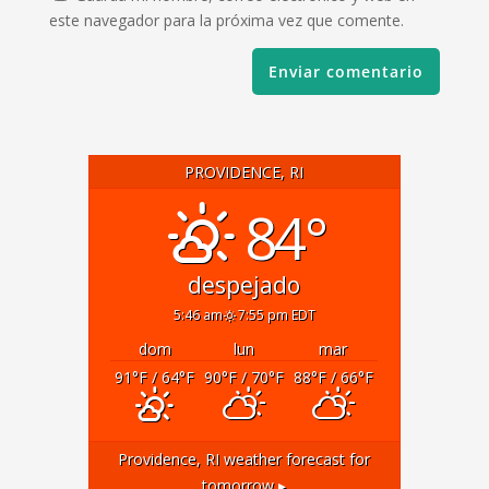
este navegador para la próxima vez que comente.
PROVIDENCE, RI
84°
despejado
5:46 am
7:55 pm EDT
dom
lun
mar
91
°F
/ 64
°F
90
°F
/ 70
°F
88
°F
/ 66
°F
Providence, RI
weather forecast for
tomorrow ▸