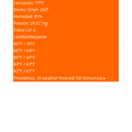
Sensación: 77
°F
Viento: 5
mph
260
°
Humedad: 81
%
Presión: 29.92
"Hg
Índice UV: 0
Lun
Mar
Mié
Jue
Vie
90
°F
/ 70
°F
88
°F
/ 64
°F
86
°F
/ 66
°F
84
°F
/ 63
°F
82
°F
/ 61
°F
Providence, RI
weather forecast for tomorrow ▸