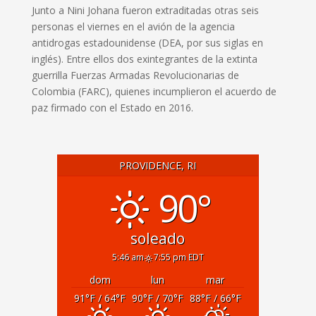
Junto a Nini Johana fueron extraditadas otras seis
personas el viernes en el avión de la agencia
antidrogas estadounidense (DEA, por sus siglas en
inglés). Entre ellos dos exintegrantes de la extinta
guerrilla Fuerzas Armadas Revolucionarias de
Colombia (FARC), quienes incumplieron el acuerdo de
paz firmado con el Estado en 2016.
PROVIDENCE, RI
90°
soleado
5:46 am
7:55 pm EDT
dom
lun
mar
91
°F
/ 64
°F
90
°F
/ 70
°F
88
°F
/ 66
°F