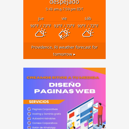
despejado
5:43 am
7:59 pm EDT
jue
vie
sáb
90
°F
/ 73
°F
93
°F
/ 73
°F
90
°F
/ 72
°F
Providence, RI
weather forecast for
tomorrow ▸