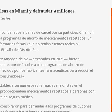
lsas en Miami y defraudar 9 millones
tarios
n condenados a penas de cárcel por su participación en un
es a programas de ahorro de medicamentos recetados, un
farmacias falsas «que no tenían clientes reales ni
iscalía del Distrito Sur.
érez Amador, de 52 —arrestados en 2021— fueron
mente, por defraudar a «los programas de ahorro de
ecidos por los fabricantes farmacéuticos para reducir el
 consumidores».
establecieron numerosas farmacias minoristas en el
proporcionaban medicamentos recetados a personas con
ra de seguro médico.
ez «conspiraron para defraudar a los programas de cupones
os falsos y fraudulentos a esos programas».