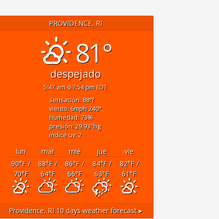
PROVIDENCE, RI
81°
despejado
5:47 am
7:54 pm EDT
sensación: 88
°f
viento: 6
mph
240
°
humedad: 73
%
presión: 29.93
"hg
índice uv: 2
lun
mar
mié
jue
vie
90
°F
/
88
°F
/
86
°F
/
84
°F
/
82
°F
/
70
°F
64
°F
66
°F
63
°F
61
°F
Providence, RI
10 days weather forecast ▸