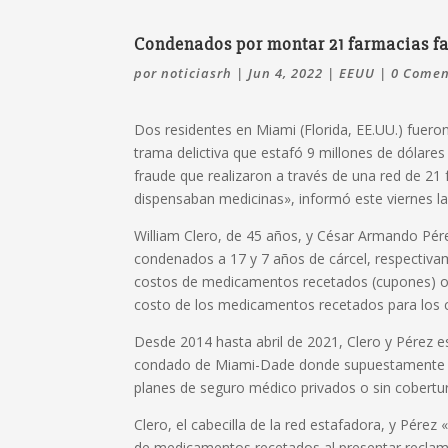
Condenados por montar 21 farmacias fa
por
noticiasrh
|
Jun 4, 2022
|
EEUU
|
0 Comen
Dos residentes en Miami (Florida, EE.UU.) fuero
trama delictiva que estafó 9 millones de dólar
fraude que realizaron a través de una red de 21 
dispensaban medicinas», informó este viernes la F
William Clero, de 45 años, y César Armando P
condenados a 17 y 7 años de cárcel, respectiva
costos de medicamentos recetados (cupones) ofr
costo de los medicamentos recetados para los
Desde 2014 hasta abril de 2021, Clero y Pérez 
condado de Miami-Dade donde supuestamente 
planes de seguro médico privados o sin cobertu
Clero, el cabecilla de la red estafadora, y Pér
de medicamentos recetados al presentar reclam