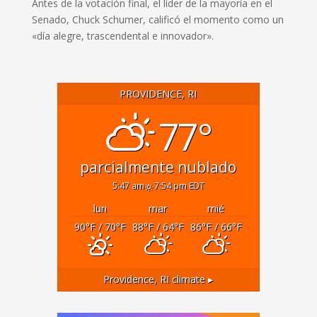
Antes de la votación final, el líder de la mayoría en el
Senado, Chuck Schumer, calificó el momento como un
«día alegre, trascendental e innovador».
PROVIDENCE, RI
77°
parcialmente nublado
5:47 am
7:54 pm EDT
lun
mar
mié
90
°F
/ 70
°F
88
°F
/ 64
°F
86
°F
/ 66
°F
Providence, RI
climate ▸