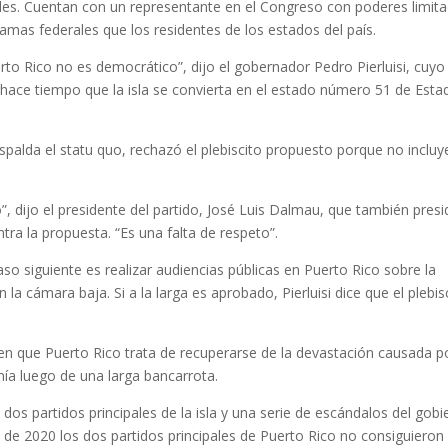
ales. Cuentan con un representante en el Congreso con poderes limit
amas federales que los residentes de los estados del país.
rto Rico no es democrático”, dijo el gobernador Pedro Pierluisi, cuyo
ace tiempo que la isla se convierta en el estado número 51 de Esta
palda el statu quo, rechazó el plebiscito propuesto porque no incluye
”, dijo el presidente del partido, José Luis Dalmau, que también presi
tra la propuesta. “Es una falta de respeto”.
paso siguiente es realizar audiencias públicas en Puerto Rico sobre la
a cámara baja. Si a la larga es aprobado, Pierluisi dice que el plebis
 que Puerto Rico trata de recuperarse de la devastación causada po
ía luego de una larga bancarrota.
os partidos principales de la isla y una serie de escándalos del gobi
 de 2020 los dos partidos principales de Puerto Rico no consiguiero