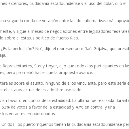
nes exteriores, ciudadanía estadounidense y el uso del dólar, dijo el
a una segunda ronda de votación entre las dos alternativas más apoya
ente, y sigue a meses de negociaciones entre legisladores federale
sobre el estatus político de Puerto Rico.
 ¿Es la perfección? No”, dijo el representante Raúl Grijalva, que presid
aja.
e Representantes, Steny Hoyer, dijo que todos los participantes en la
es, pero prometió hacer que la propuesta avance.
erales sobre el asunto, ninguno de ellos vinculante, pero este sería e
ar el estatus actual de estado libre asociado.
 en favor o en contra de la estadidad. La última fue realizada durante
 53% de votos a favor de la estadidad y 47% en contra, y una
de los votantes empadronados.
s Unidos, los puertorriqueños tienen la ciudadanía estadounidense pe