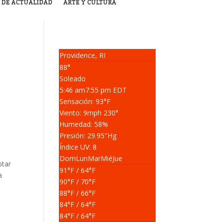
 DE ACTUALIDAD
ARTE Y CULTURA
Providence, RI
88°
Soleado
5:46 am
7:55 pm EDT
Sensación: 93
°F
Viento: 9
mph
230
°
Humedad: 58
%
Presión: 29.95
"Hg
Índice UV: 8
Dom
Lun
Mar
Mié
Jue
ptar
91
°F
/ 64
°F
a
90
°F
/ 70
°F
88
°F
/ 66
°F
84
°F
/ 64
°F
84
°F
/ 64
°F
s