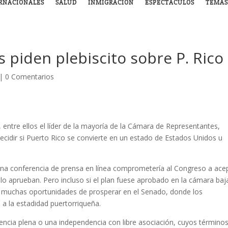
RNACIONALES
SALUD
INMIGRACIÓN
ESPECTÁCULOS
TEMAS
 piden plebiscito sobre P. Rico
|
0 Comentarios
entre ellos el líder de la mayoría de la Cámara de Representantes,
decidir si Puerto Rico se convierte en un estado de Estados Unidos u
una conferencia de prensa en línea comprometería al Congreso a ace
la lo aprueban. Pero incluso si el plan fuese aprobado en la cámara baj
r muchas oportunidades de prosperar en el Senado, donde los
a la estadidad puertorriqueña.
encia plena o una independencia con libre asociación, cuyos término