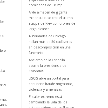
ados
nominados de Trump
Arde almacén de gigante
minorista ruso tras el último
dos
ataque de Kiev con drones de
largo alcance
 el
Autoridades de Chicago
hallan más de 50 cadáveres
en descomposición en una
de el
funeraria
Abelardo de la Espriella
asume la presidencia de
cito
Colombia.
USCIS abre un portal para
denunciar fraude migratorio,
r el
violencia y amenazas
El calor extremo está
erno.
cambiando la vida de los
n 40%
estadounidenses: ¿cuál es su