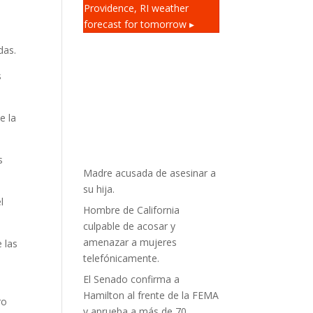
Providence, RI
weather
forecast for tomorrow ▸
das.
s
e la
s
Madre acusada de asesinar a
su hija.
l
Hombre de California
culpable de acosar y
amenazar a mujeres
 las
telefónicamente.
El Senado confirma a
Hamilton al frente de la FEMA
ro
y aprueba a más de 70