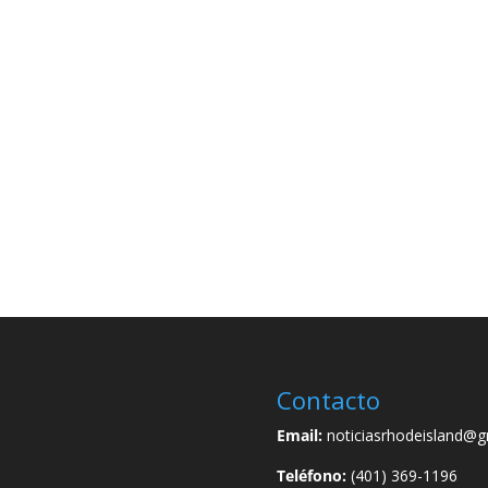
Contacto
Email:
noticiasrhodeisland@g
Teléfono:
(401) 369-1196