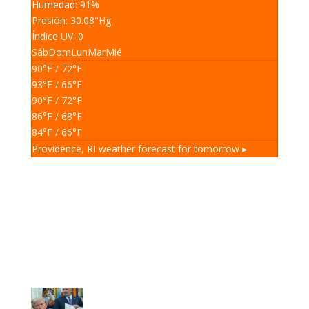
Humedad: 91
%
Presión: 30.08
"Hg
Índice UV: 0
Sáb
Dom
Lun
Mar
Mié
90
°F
/ 72
°F
93
°F
/ 66
°F
90
°F
/ 72
°F
86
°F
/ 68
°F
84
°F
/ 66
°F
Providence, RI
weather forecast for tomorrow ▸