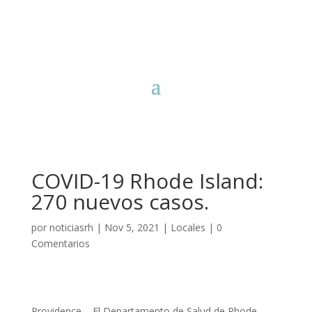
COVID-19 Rhode Island:
270 nuevos casos.
por
noticiasrh
|
Nov 5, 2021
|
Locales
|
0
Comentarios
Providence – El Departamento de Salud de Rhode