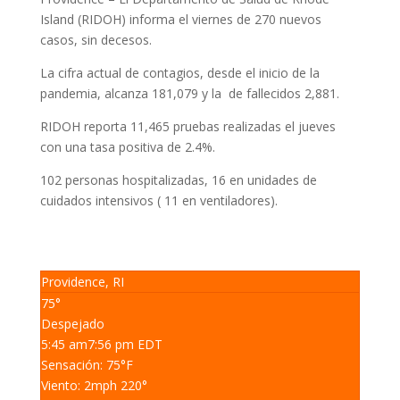
Island (RIDOH) informa el viernes de 270 nuevos
casos, sin decesos.
La cifra actual de contagios, desde el inicio de la
pandemia, alcanza 181,079 y la de fallecidos 2,881.
RIDOH reporta 11,465 pruebas realizadas el jueves
con una tasa positiva de 2.4%.
102 personas hospitalizadas, 16 en unidades de
cuidados intensivos ( 11 en ventiladores).
Providence, RI
75°
Despejado
5:45 am
7:56 pm EDT
Sensación: 75
°F
Viento: 2
mph
220
°