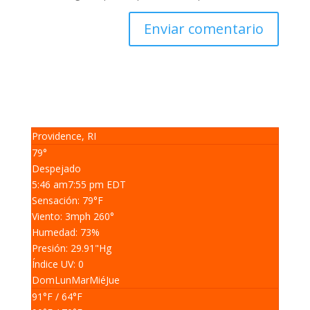
Providence, RI
79°
Despejado
5:46 am
7:55 pm EDT
Sensación: 79
°F
Viento: 3
mph
260
°
Humedad: 73
%
Presión: 29.91
"Hg
Índice UV: 0
Dom
Lun
Mar
Mié
Jue
91
°F
/ 64
°F