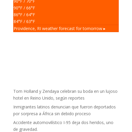
90
°F
/ 70
°F
90
°F
/ 66
°F
86
°F
/ 64
°F
84
°F
/ 63
°F
Providence, RI
weather forecast for tomorrow ▸
Tom Holland y Zendaya celebran su boda en un lujoso
hotel en Reino Unido, según reportes
Inmigrantes latinos denuncian que fueron deportados
por sorpresa a África sin debido proceso
Accidente automovilístico I-95 deja dos heridos, uno
de gravedad.