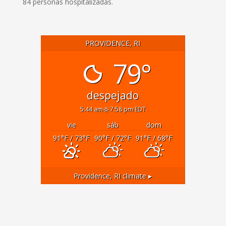
84 personas hospitalizadas.
PROVIDENCE, RI
79°
despejado
5:44 am
7:58 pm EDT
vie
sáb
dom
91
°F
/ 73
°F
90
°F
/ 72
°F
91
°F
/ 68
°F
Providence, RI
climate ▸