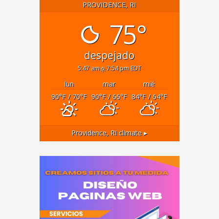
PROVIDENCE, RI
75°
despejado
5:47 am
7:54 pm EDT
lun
mar
mié
90
°F
/ 70
°F
90
°F
/ 66
°F
84
°F
/ 64
°F
Providence, RI
climate ▸