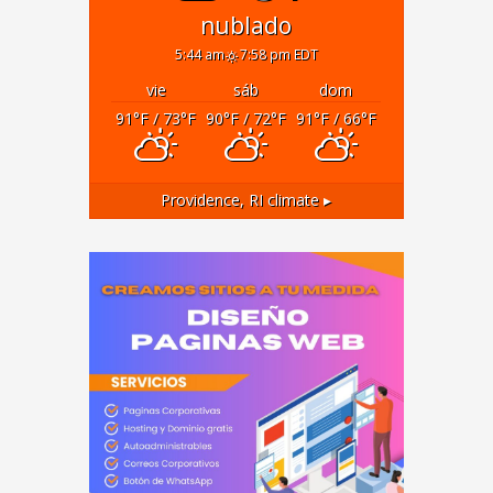
nublado
5:44 am
7:58 pm EDT
vie
sáb
dom
91
°F
/ 73
°F
90
°F
/ 72
°F
91
°F
/ 66
°F
Providence, RI
climate ▸