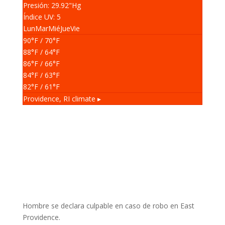
Presión: 29.92
"Hg
Índice UV: 5
Lun
Mar
Mié
Jue
Vie
90
°F
/ 70
°F
88
°F
/ 64
°F
86
°F
/ 66
°F
84
°F
/ 63
°F
82
°F
/ 61
°F
Providence, RI
climate ▸
Hombre se declara culpable en caso de robo en East
Providence.