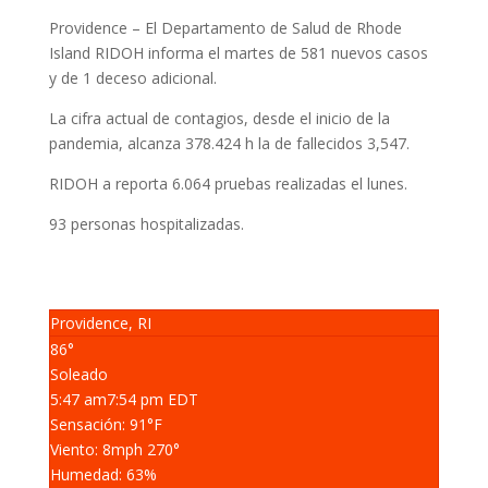
Providence – El Departamento de Salud de Rhode
Island RIDOH informa el martes de 581 nuevos casos
y de 1 deceso adicional.
La cifra actual de contagios, desde el inicio de la
pandemia, alcanza 378.424 h la de fallecidos 3,547.
RIDOH a reporta 6.064 pruebas realizadas el lunes.
93 personas hospitalizadas.
Providence, RI
86°
Soleado
5:47 am
7:54 pm EDT
Sensación: 91
°F
Viento: 8
mph
270
°
Humedad: 63
%