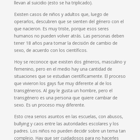
lleva
n
al suicidio
(
esto
se
ha triplicado
)
.
Existen casos de niños y adultos que
,
luego de
operarlos, descubren qu
e
se
sienten del g
é
nero con
el
que naci
eron
. E
s muy triste,
porque
esos seres
humanos no pueden volver atrás.
Las personas
deben
tener 18 a
ñ
os para tomar la decisión de cambio de
sexo, de acuerdo
con
los científicos.
Hoy se reconoce que existen dos géneros, masculino y
femenino, pero en el medio
hay
una cantidad de
situaciones
que
se
estudia
n
científicamente. El proceso
que vivieron los gays fue muy diferente al
de
los
transgénero
s
. Al gay le gusta un hombre,
pero
el
transgénero es una persona que quiere cambiar de
sexo
. E
s un proceso muy diferente.
Esto crea serios asuntos en las escuelas,
con
abuso
s
,
bull
y
i
ng
y
caos entre las
autoridades escolares
y los
padres. Los niños no pueden decidir sobre un tema tan
complejo. Hay que ser cuidadoso
s
para no hacer
les