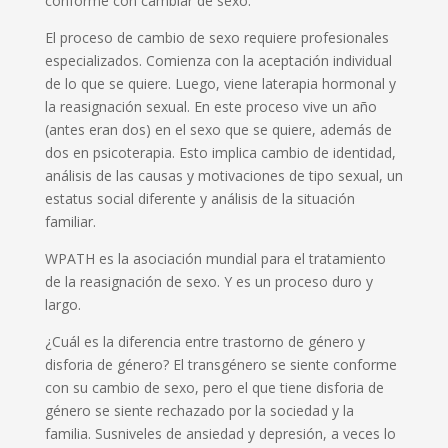
conforme con cambiar de sexo.
El proceso de cambio de sexo requiere profesionales
especializados.
C
omienza con la aceptación individual
de lo que se quiere. Luego
, viene la
terapia hormonal
y
la reasignación sexual
.
E
n este proceso viv
e
un a
ñ
o
(antes eran dos) en el sexo que se quiere
, a
demás
de
dos en psicoterapia
. E
sto implica cambio de identidad,
análisis de las causas y motivaciones de tipo sexual, un
esta
tus social diferente
y
análisis de la situación
familiar.
WPATH es la asociación mundial para el tratamiento
de la reasignación de sexo. Y es un proceso duro y
largo.
¿
Cuál es la diferencia entre trastorno de g
é
nero y
disforia de g
é
nero? El transgénero se siente conforme
con su cambio de sexo,
pero
el que tiene disforia de
g
é
nero se siente rechazado por la sociedad
y
la
familia
.
Sus
nivel
es
de ansiedad y depresión
,
a veces
lo