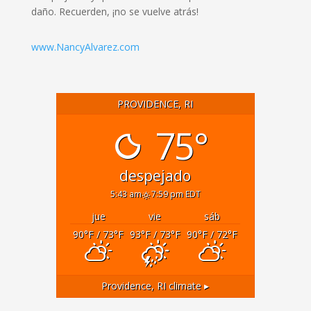
daño. Recuerden,
¡
no se vuelve atrás
!
www.NancyAlvarez.com
PROVIDENCE, RI
75°
despejado
5:43 am
7:59 pm EDT
jue
vie
sáb
90
°F
/ 73
°F
93
°F
/ 73
°F
90
°F
/ 72
°F
Providence, RI
climate ▸