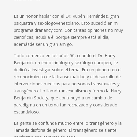
E
s un honor
h
ablar con el Dr.
Rubén
Hernández
, gran
psiquiatra y
sexólogo
venezolano. Esto sucedió en mi
programa
dranancy
.com
. C
on tantas opiniones no muy
científicas
,
acudí a él porque siempre est
á
al
día
,
además
de ser un gran amigo.
Todo comenzó en los años 50
,
cuando
el Dr. Harry
Benjamin
, un
endocrinólogo
y
sexólogo
europeo
,
se
dedic
ó
a investigar sobre el tema. Era un pionero en el
reconocimiento de la transexualidad y el desarrollo de
intervenciones m
é
dicas para personas transexuales y
transgénero.
Lo
llam
ó
transexualismo
y f
ormo la Harry
Benjamin
Society
,
que contribuy
ó
a un cambio de
paradigma
en un
tema tan rechazado y considerado
escandaloso.
La gente se confunde mucho
entre lo
transgénero y l
a
llamada
disforia de g
é
nero. El transgénero se siente