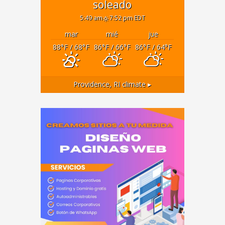
soleado
5:49 am
7:52 pm EDT
mar
mié
jue
88
°F
/ 68
°F
86
°F
/ 66
°F
86
°F
/ 64
°F
Providence, RI
climate ▸