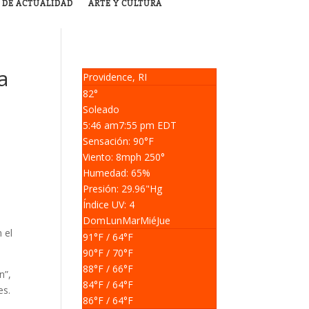
 DE ACTUALIDAD
ARTE Y CULTURA
a
Providence, RI
82°
Soleado
5:46 am
7:55 pm EDT
Sensación: 90
°F
Viento: 8
mph
250
°
Humedad: 65
%
Presión: 29.96
"Hg
Índice UV: 4
Dom
Lun
Mar
Mié
Jue
 el
91
°F
/ 64
°F
90
°F
/ 70
°F
88
°F
/ 66
°F
n”,
84
°F
/ 64
°F
es.
86
°F
/ 64
°F