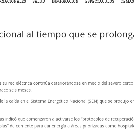
RNACIONALES
SALUD
INMIGRACIÓN
ESPECTÁCULOS
TEMAS
ional al tiempo que se prolong
s su red eléctrica continúa deteriorándose en medio del
severo cerco
hace seis meses.
de la caída en el Sistema Energético Nacional (SEN) que se produjo en
inas indicó que comenzaron a activarse los “protocolos de recuperació
slas” de corriente para dar energía a áreas priorizadas como hospital