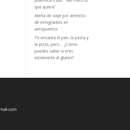
polémica frase: “Me meto lo
que quiera”
Alerta de viaje por arrestos
de inmigrantes en
aeropuertos
Te encanta el pan, la pasta y
la pizza, pero… ¿Cómo
puedes saber si eres
intolerante al gluten?
mail.com