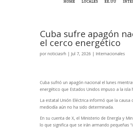
HOME
LOCALES
EE.UU
INTE
Cuba sufre apagón nac
el cerco energético
por
noticiasrh
|
Jul 7, 2026
|
Internacionales
Cuba sufrió un apagón nacional el lunes mientra
energético
que Estados Unidos impuso a la isla 
La estatal Unión Eléctrica informó que la causa 
mediodía aún no ha sido determinada.
En su cuenta de X, el Ministerio de Energía y M
lo que significa que se irán armando pequeñas “i