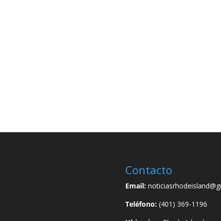
Contacto
Email:
noticiasrhodeisland@g
Teléfono:
(401) 369-1196