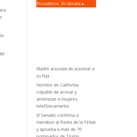
Providence, RI
climate ▸
ara
e
la
del
Madre acusada de asesinar a
su hija.
Hombre de California
culpable de acosar y
amenazar a mujeres
telefónicamente.
El Senado confirma a
Hamilton al frente de la FEMA
y aprueba a más de 70
nominados de Trump