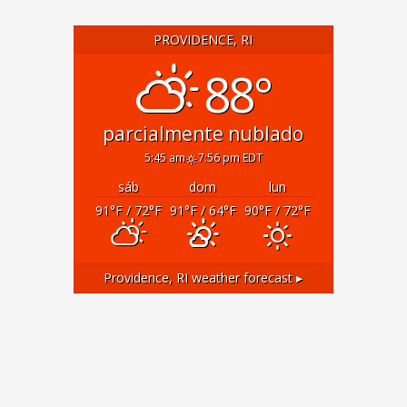
PROVIDENCE, RI
88°
parcialmente nublado
5:45 am
7:56 pm EDT
sáb
dom
lun
91
°F
/ 72
°F
91
°F
/ 64
°F
90
°F
/ 72
°F
Providence, RI
weather forecast ▸