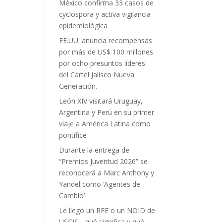
México confirma 33 casos de
cyclospora y activa vigilancia
epidemiológica
EE.UU. anuncia recompensas
por más de US$ 100 millones
por ocho presuntos líderes
del Cartel Jalisco Nueva
Generación.
León XIV visitará Uruguay,
Argentina y Perú en su primer
viaje a América Latina como
pontífice
Durante la entrega de
“Premios Juventud 2026” se
reconocerá a Marc Anthony y
Yandel como ‘Agentes de
Cambio’
Le llegó un RFE o un NOID de
USCIS: ¿qué significa y qué