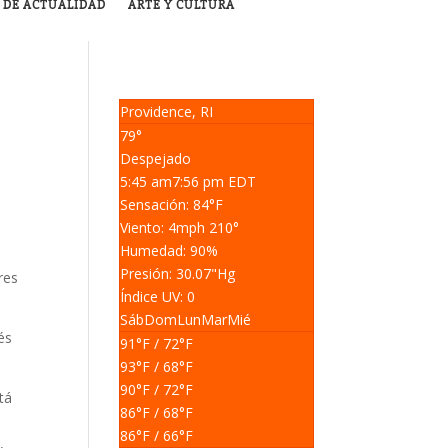
 DE ACTUALIDAD
ARTE Y CULTURA
Providence, RI
79°
Despejado
5:45 am
7:56 pm EDT
Sensación: 84
°F
Viento: 4
mph
210
°
Humedad: 90
%
Presión: 30.07
"Hg
res
Índice UV: 0
Sáb
Dom
Lun
Mar
Mié
és
91
°F
/ 72
°F
93
°F
/ 68
°F
90
°F
/ 72
°F
tá
86
°F
/ 68
°F
86
°F
/ 66
°F
,