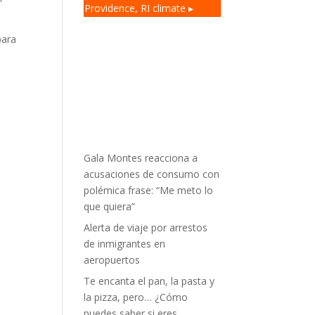
Providence, RI
climate ▸
para
Gala Montes reacciona a
acusaciones de consumo con
polémica frase: “Me meto lo
que quiera”
Alerta de viaje por arrestos
de inmigrantes en
aeropuertos
Te encanta el pan, la pasta y
la pizza, pero… ¿Cómo
puedes saber si eres