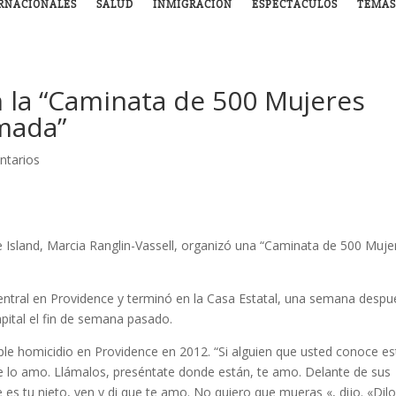
RNACIONALES
SALUD
INMIGRACIÓN
ESPECTÁCULOS
TEMAS
 la “Caminata de 500 Mujeres
rmada”
ntarios
 Island, Marcia Ranglin-Vassell, organizó una “Caminata de 500 Muje
tral en Providence y terminó en la Casa Estatal,
una semana despu
apital el fin de semana pasado.
ple homicidio en Providence en 2012.
“Si alguien que usted conoce es
e lo amo.
Llámalos, preséntate donde están, te amo.
Delante de sus
 es tu nieto, ven y di que te amo.
No quiero que mueras «, dijo.
«Dilo