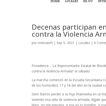
HOME
LOCALES
EE.UU
INTE
Decenas participan en
contra la Violencia A
por
noticiasrh
|
Sep 5, 2021
|
Locales
|
0 Come
Providence –
La Representante Estatal de Rhode
contra la Violencia Armada” el sábado.
La marcha comenzó en la Escuela Secundaria Cen
de los homicidios 17 y 18 del año en la ciudad c
Gem Barros perdió a su hija Shameeka en un tri
viviendo esa vida de violencia armada, dígale qu
hijos, no me importa, si ese es tu hombre, si ese