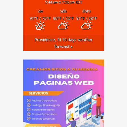
5:44 am
7:58 pm EDT
vie
sáb
dom
91
°F
/ 73
°F
90
°F
/ 72
°F
91
°F
/ 68
°F
Providence, RI
10 days weather
forecast ▸