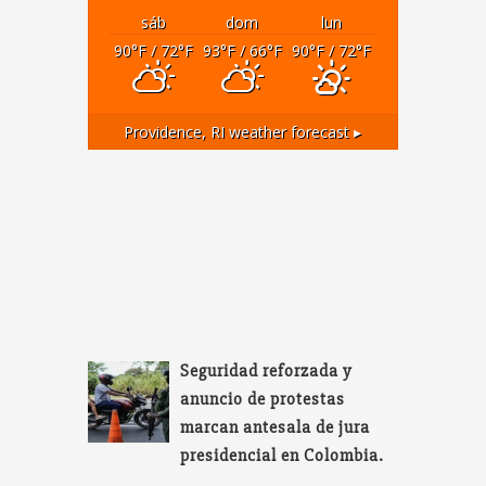
sáb
dom
lun
90
°F
/ 72
°F
93
°F
/ 66
°F
90
°F
/ 72
°F
Providence, RI
weather forecast ▸
Seguridad reforzada y
anuncio de protestas
marcan antesala de jura
presidencial en Colombia.