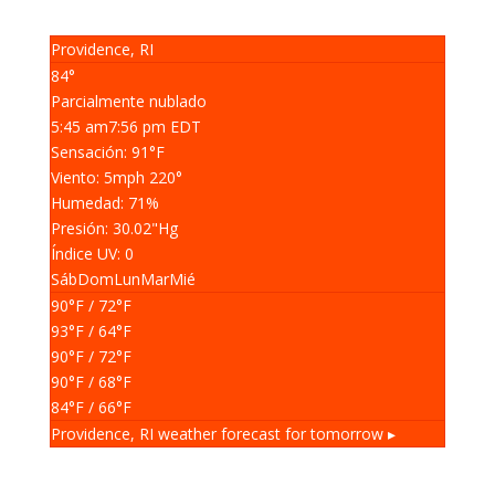
Providence, RI
84°
Parcialmente nublado
5:45 am
7:56 pm EDT
Sensación: 91
°F
Viento: 5
mph
220
°
Humedad: 71
%
Presión: 30.02
"Hg
Índice UV: 0
Sáb
Dom
Lun
Mar
Mié
90
°F
/ 72
°F
93
°F
/ 64
°F
90
°F
/ 72
°F
90
°F
/ 68
°F
84
°F
/ 66
°F
Providence, RI
weather forecast for tomorrow ▸