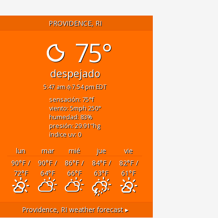
PROVIDENCE, RI
75°
despejado
5:47 am
7:54 pm EDT
sensación: 75
°f
viento: 5
mph
250
°
humedad: 83
%
presión: 29.91
"hg
índice uv: 0
lun
mar
mié
jue
vie
90
°F
/
90
°F
/
86
°F
/
84
°F
/
82
°F
/
72
°F
64
°F
66
°F
63
°F
61
°F
Providence, RI
weather forecast ▸