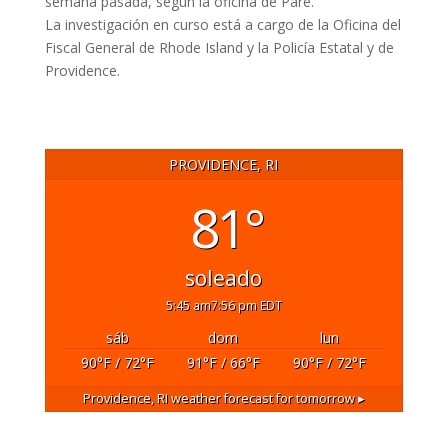
semana pasada, según la oficina de Paré.
La investigación en curso está a cargo de la Oficina del
Fiscal General de Rhode Island y la Policía Estatal y de
Providence.
PROVIDENCE, RI
81°
soleado
5:45 am
7:56 pm EDT
sáb
dom
lun
90
°F
/ 72
°F
91
°F
/ 66
°F
90
°F
/ 72
°F
Providence, RI
weather forecast for tomorrow ▸