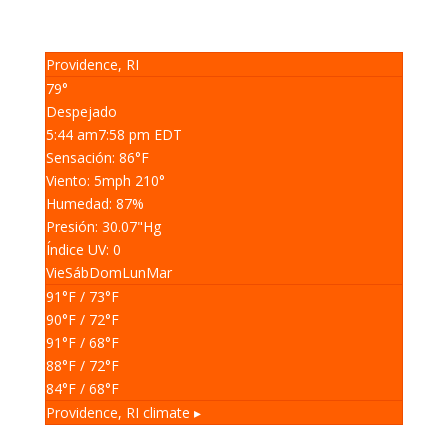
Providence, RI
79°
Despejado
5:44 am
7:58 pm EDT
Sensación: 86
°F
Viento: 5
mph
210
°
Humedad: 87
%
Presión: 30.07
"Hg
Índice UV: 0
Vie
Sáb
Dom
Lun
Mar
91
°F
/ 73
°F
90
°F
/ 72
°F
91
°F
/ 68
°F
88
°F
/ 72
°F
84
°F
/ 68
°F
Providence, RI
climate ▸