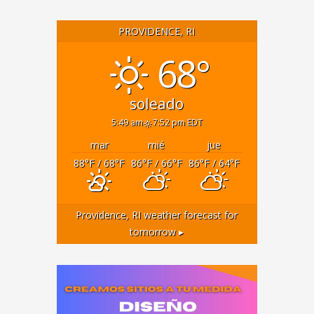
PROVIDENCE, RI
68°
soleado
5:49 am
7:52 pm EDT
mar
mié
jue
88
°F
/ 68
°F
86
°F
/ 66
°F
86
°F
/ 64
°F
Providence, RI
weather forecast for
tomorrow ▸