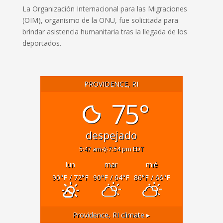
La Organización Internacional para las Migraciones
(OIM), organismo de la ONU, fue solicitada para
brindar asistencia humanitaria tras la llegada de los
deportados.
PROVIDENCE, RI
75°
despejado
5:47 am
7:54 pm EDT
lun
mar
mié
90
°F
/ 72
°F
90
°F
/ 64
°F
86
°F
/ 66
°F
Providence, RI
climate ▸