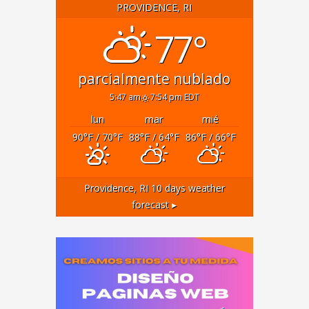
PROVIDENCE, RI
77°
parcialmente nublado
5:47 am
7:54 pm EDT
lun
mar
mié
90
°F
/ 70
°F
88
°F
/ 64
°F
86
°F
/ 66
°F
Providence, RI
10 days weather
forecast ▸