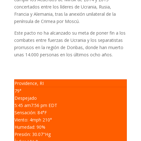
concertados entre los líderes de Ucrania, Rusia,
Francia y Alemania, tras la anexión unilateral de la
península de Crimea por Moscú.
Este pacto no ha alcanzado su meta de poner fin a los
combates entre fuerzas de Ucrania y los separatistas
prorrusos en la región de Donbas, donde han muerto
unas 14.000 personas en los últimos ocho años.
Providence, RI
79°
Despejado
5:45 am
7:56 pm EDT
Sensación: 84
°F
Viento: 4
mph
210
°
Humedad: 90
%
Presión: 30.07
"Hg