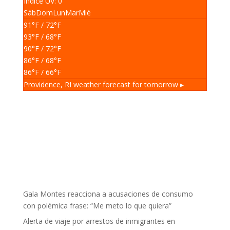
Índice UV: 0
Sáb
Dom
Lun
Mar
Mié
91
°F
/ 72
°F
93
°F
/ 68
°F
90
°F
/ 72
°F
86
°F
/ 68
°F
86
°F
/ 66
°F
Providence, RI
weather forecast for tomorrow ▸
Gala Montes reacciona a acusaciones de consumo
con polémica frase: “Me meto lo que quiera”
Alerta de viaje por arrestos de inmigrantes en