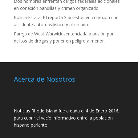
Dos hombres enfrentan cargos federales adicionales
en conexión pandillas y crimen organizado
Policía Estatal RI reporta 3 arrestos en conexión con
accidente automovilístico y altercado.
Pareja de West Warwick sentenciada a prisión por
delitos de drogas y poner en peligro a menor.
Acerca de Nosotros
Noticias Rhode Island fue creada el 4 de Enero 2016,
para cubrir el vacío informativo entre la población
hispano parlante