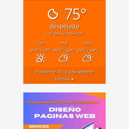
75°
despejado
5:47 am
7:54 pm EDT
lun
mar
mié
90
°F
/ 70
°F
90
°F
/ 66
°F
84
°F
/ 64
°F
Providence, RI
10 days weather
forecast ▸