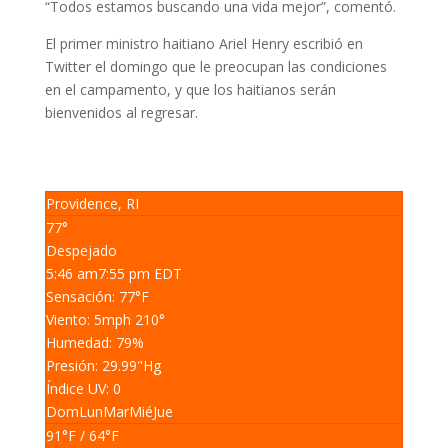
“Todos estamos buscando una vida mejor”, comentó.
El primer ministro haitiano Ariel Henry escribió en
Twitter el domingo que le preocupan las condiciones
en el campamento, y que los haitianos serán
bienvenidos al regresar.
Providence, RI
77°
Despejado
5:46 am
7:55 pm EDT
Sensación: 77
°F
Viento: 5
mph
210
°
Humedad: 79
%
Presión: 29.99
"Hg
Índice UV: 0
Dom
Lun
Mar
Mié
Jue
91
°F
/ 64
°F