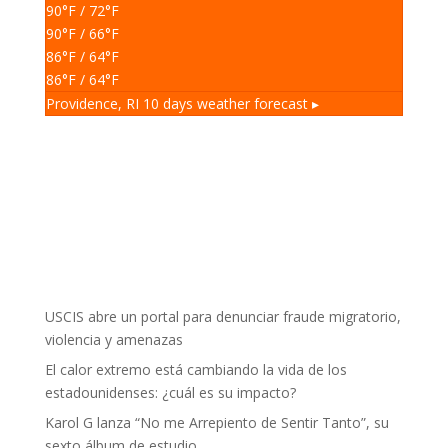
90
°F
/ 72
°F
90
°F
/ 66
°F
86
°F
/ 64
°F
86
°F
/ 64
°F
Providence, RI
10 days weather forecast ▸
USCIS abre un portal para denunciar fraude migratorio,
violencia y amenazas
El calor extremo está cambiando la vida de los
estadounidenses: ¿cuál es su impacto?
Karol G lanza “No me Arrepiento de Sentir Tanto”, su
sexto álbum de estudio