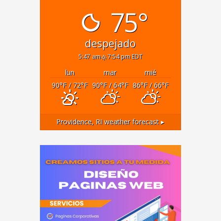
75°
despejado
5:47 am
7:54 pm EDT
lun
mar
mié
90
°F
/ 72
°F
90
°F
/ 64
°F
86
°F
/ 66
°F
Providence, RI
weather forecast ▸