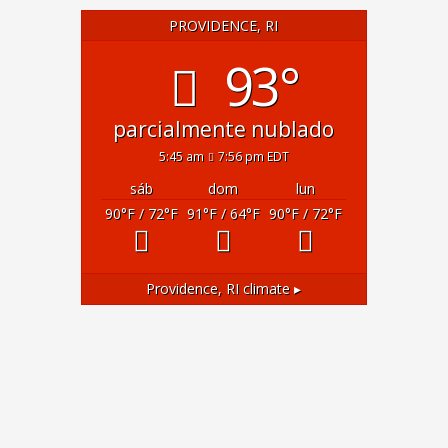
PROVIDENCE, RI
93°
parcialmente nublado
5:45 am
7:56 pm EDT
sáb
dom
lun
90
°F
/ 72
°F
91
°F
/ 64
°F
90
°F
/ 72
°F
Providence, RI
climate ▸