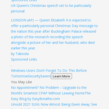
UK Queen’s Christmas speech set to be particularly
personal
LONDON (AP) — Queen Elizabeth II is expected to
offer a particularly personal Christmas Day message to
the nation this year after Buckingham Palace released
a photo of the monarch recording the speech
alongside a picture of her and her husband, who died
earlier this year.
by Taboola
Sponsored Links
.
Windows Users Don’t Forget To Do This Before
Tomorrow
SecuritySavers
Learn More
You May Like
No Appointment? No Problem – Upgrade to the
World’s Smartest CPAP Without Leaving Home
The
Easy Blog by EasyBreathe.com
Unsold 2021 SUVs Now Almost Being Given Away: See