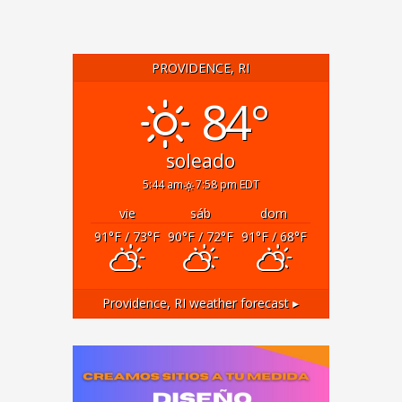
PROVIDENCE, RI
84°
soleado
5:44 am
7:58 pm EDT
vie
sáb
dom
91
°F
/ 73
°F
90
°F
/ 72
°F
91
°F
/ 68
°F
Providence, RI
weather forecast ▸