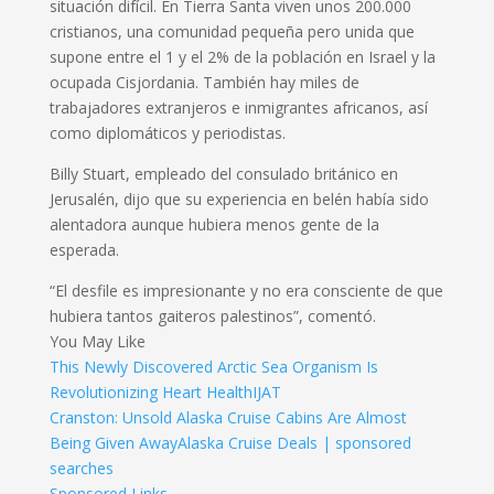
situación difícil. En Tierra Santa viven unos 200.000
cristianos, una comunidad pequeña pero unida que
supone entre el 1 y el 2% de la población en Israel y la
ocupada Cisjordania. También hay miles de
trabajadores extranjeros e inmigrantes africanos, así
como diplomáticos y periodistas.
Billy Stuart, empleado del consulado británico en
Jerusalén, dijo que su experiencia en belén había sido
alentadora aunque hubiera menos gente de la
esperada.
“El desfile es impresionante y no era consciente de que
hubiera tantos gaiteros palestinos”, comentó.
You May Like
This Newly Discovered Arctic Sea Organism Is
Revolutionizing Heart Health
IJAT
Cranston: Unsold Alaska Cruise Cabins Are Almost
Being Given Away
Alaska Cruise Deals | sponsored
searches
Sponsored Links