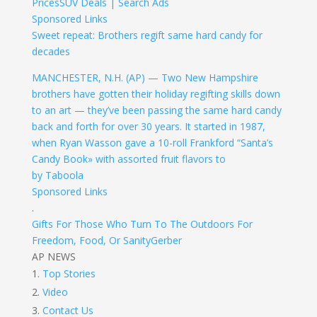
Prices
SUV Deals | Search Ads
Sponsored Links
Sweet repeat: Brothers regift same hard candy for
decades
MANCHESTER, N.H. (AP) — Two New Hampshire
brothers have gotten their holiday regifting skills down
to an art — they’ve been passing the same hard candy
back and forth for over 30 years. It started in 1987,
when Ryan Wasson gave a 10-roll Frankford “Santa’s
Candy Book» with assorted fruit flavors to
by Taboola
Sponsored Links
.
Gifts For Those Who Turn To The Outdoors For
Freedom, Food, Or Sanity
Gerber
AP NEWS
Top Stories
Video
Contact Us