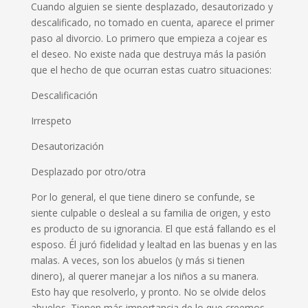
Cuando alguien se siente desplazado, desautorizado y
descalificado, no tomado en cuenta
, aparece
el primer
paso
al
divorcio. Lo primero que empieza a cojear es
el deseo. No existe nada que destruya más la pasión
que el hecho de que ocurran estas cuatro situaciones:
Descalificación
Irrespeto
Desautorización
Desplazado por otro/otra
Por lo general
,
el que tiene dinero se confunde, se
siente culpable o desleal a su familia de origen
,
y
esto
es
producto de su ignorancia. E
l
que está fallando es el
esposo.
É
l jur
ó
fidelidad
y
lealtad
en las buenas y
en
las
malas. A veces
,
son los abuelos (y más si tienen
dinero)
,
al querer manejar
a
los niños a su manera.
Esto hay que resolverlo
,
y pronto
. N
o se olvide
de
los
abuelos
. T
ienen más importancia de lo
que
creemos,