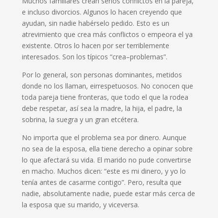
Muchos familiares crean serios conflictos en la pareja
,
e incluso divorcios. Algunos lo hacen creyendo que
ayuda
n,
sin nadie habérselo pedido
. Esto
es un
atrevimiento
que
crea
más conflictos o empeora el ya
existente. Otros lo hacen por ser terriblemente
interesados. Son los típicos “crea
–
problemas
”
.
Por lo general
,
son personas dominantes, metidos
donde no lo
s
llaman
,
e
irrespetuosos
.
N
o conoce
n
que
toda pareja tiene fronteras
,
que todo el que la rodea
debe respetar,
así
sea la madre, la hija, el padre, la
sobrina, la suegra y un gran etc
étera
.
No importa que el problema sea por dinero
. A
unque
no sea de la esposa, ella tiene derecho a opinar sobre
lo que afectará su vida. El marido no pude convertirse
en macho
. M
uchos dicen
:
“
este es mi dinero
,
y yo lo
ten
í
a antes de casarme contigo
”. P
ero
,
resulta que
nadie, absolutamente nadie
,
puede estar más cerca de
la esposa que su marido
,
y viceversa.