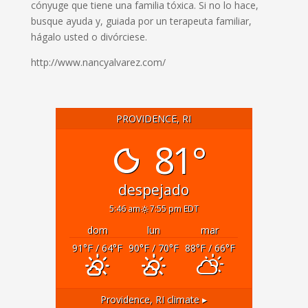
cónyuge que tiene una familia tóxica. Si no lo hace,
busque ayuda y, guiada por un terapeuta familiar,
hágalo usted o divórciese.
http://www.nancyalvarez.com/
PROVIDENCE, RI
81°
despejado
5:46 am
7:55 pm EDT
dom
lun
mar
91
°F
/ 64
°F
90
°F
/ 70
°F
88
°F
/ 66
°F
Providence, RI
climate ▸