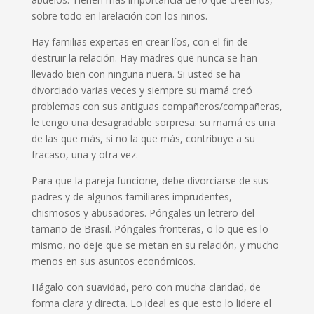
sobre todo en
la
relación con los niños.
Hay familias expertas en crear líos
,
con el fin de
destruir
la
relación. Hay madres que
nunca
se han
llevado bien con ninguna nuera. Si usted se ha
divorciado var
i
as veces y siempre su mamá creó
problemas con sus antiguas compañeros/compañeras
,
l
e tengo un
a
desagradable sorpresa: su mamá es una
de las
que
más, si no la
que
más, contribuye a su
fracaso
,
una y otra vez.
Para que la pareja funcione, debe divorciarse de sus
padres y de
algunos
familiares imprudentes,
chismosos y abusadores. Póngale
s
un letrero del
tamaño de Brasil. Póngale
s
fronteras, o lo que es lo
mismo, no deje que se meta
n
en su relación
,
y mucho
menos en sus asuntos económicos.
Hágalo con suavidad, pero con mucha claridad, de
forma clara y directa. Lo
ideal es que esto lo
lidere
el