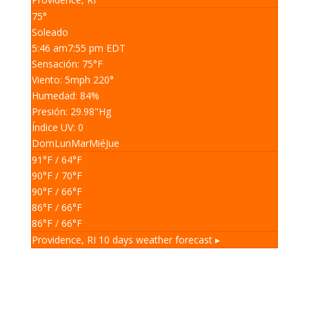
75°
Soleado
5:46 am
7:55 pm EDT
Sensación: 75
°F
Viento: 5
mph
220
°
Humedad: 84
%
Presión: 29.98
"Hg
Índice UV: 0
Dom
Lun
Mar
Mié
Jue
91
°F
/ 64
°F
90
°F
/ 70
°F
90
°F
/ 66
°F
86
°F
/ 66
°F
86
°F
/ 66
°F
Providence, RI
10 days weather forecast ▸