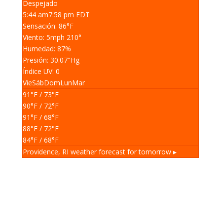
Despejado
5:44 am
7:58 pm EDT
Sensación: 86
°F
Viento: 5
mph
210
°
Humedad: 87
%
Presión: 30.07
"Hg
Índice UV: 0
Vie
Sáb
Dom
Lun
Mar
91
°F
/ 73
°F
90
°F
/ 72
°F
91
°F
/ 68
°F
88
°F
/ 72
°F
84
°F
/ 68
°F
Providence, RI
weather forecast for tomorrow ▸