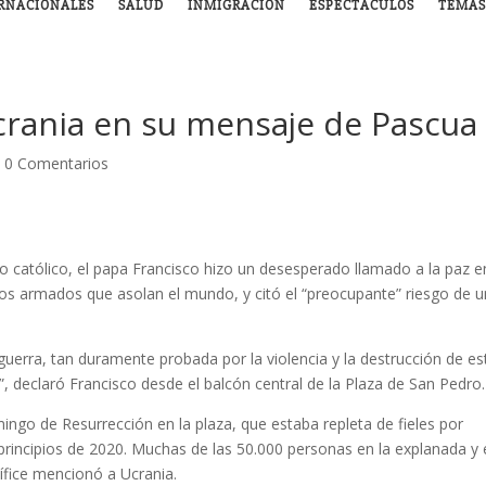
RNACIONALES
SALUD
INMIGRACIÓN
ESPECTÁCULOS
TEMAS
crania en su mensaje de Pascua
|
0 Comentarios
o católico, el papa Francisco hizo un desesperado llamado a la paz e
ctos armados que asolan el mundo, y citó el “preocupante” riesgo de 
guerra, tan duramente probada por la violencia y la destrucción de es
a”, declaró Francisco desde el balcón central de la Plaza de San Pedro.
mingo de Resurrección en la plaza, que estaba repleta de fieles por
incipios de 2020. Muchas de las 50.000 personas en la explanada y 
ífice mencionó a Ucrania.