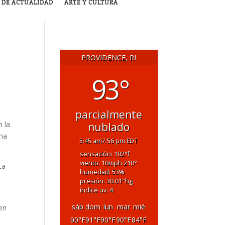
 DE ACTUALIDAD
ARTE Y CULTURA
PROVIDENCE, RI
93°
parcialmente
n la
nublado
una
5:45 am
7:56 pm EDT
sensación: 102
°f
viento: 10
mph
210
°
ta
humedad: 53
%
presión: 30.01
"hg
índice uv: 4
sáb
dom
lun
mar
mié
en
90
°F
91
°F
90
°F
90
°F
84
°F