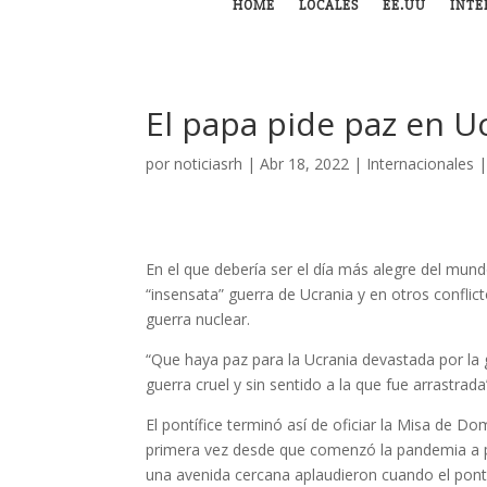
HOME
LOCALES
EE.UU
INTE
El papa pide paz en U
por
noticiasrh
|
Abr 18, 2022
|
Internacionales
En el que debería ser el día más alegre del mund
“insensata” guerra de Ucrania y en otros confli
guerra nuclear.
“Que haya paz para la Ucrania devastada por la 
guerra cruel y sin sentido a la que fue arrastrad
El pontífice terminó así de oficiar la Misa de Do
primera vez desde que comenzó la pandemia a pr
una avenida cercana aplaudieron cuando el pont