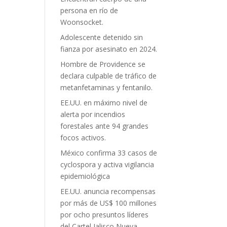
persona en río de
Woonsocket.
Adolescente detenido sin
fianza por asesinato en 2024.
Hombre de Providence se
declara culpable de tráfico de
metanfetaminas y fentanilo.
EE.UU. en máximo nivel de
alerta por incendios
forestales ante 94 grandes
focos activos.
México confirma 33 casos de
cyclospora y activa vigilancia
epidemiológica
EE.UU. anuncia recompensas
por más de US$ 100 millones
por ocho presuntos líderes
del Cartel Jalisco Nueva