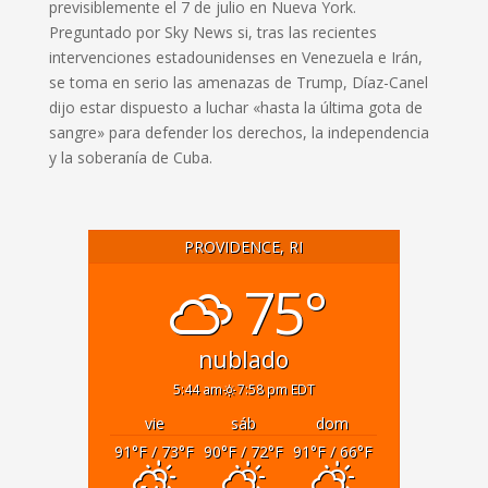
previsiblemente el 7 de julio en Nueva York.
Preguntado por Sky News si, tras las recientes
intervenciones estadounidenses en Venezuela e Irán,
se toma en serio las amenazas de Trump, Díaz-Canel
dijo estar dispuesto a luchar «hasta la última gota de
sangre» para defender los derechos, la independencia
y la soberanía de Cuba.
PROVIDENCE, RI
75°
nublado
5:44 am
7:58 pm EDT
vie
sáb
dom
91
°F
/ 73
°F
90
°F
/ 72
°F
91
°F
/ 66
°F