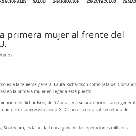
RNACIONALES
SALUD
INMIGRACIÓN
ESPECTÁCULOS
TEMAS
a primera mujer al frente del
U.
tarios
rcoles a la teniente general Laura Richardson como jefa del Comand
así en la primera mujer en llegar a este puesto.
ominación de Richardson, de 57 años, y a su promoción como general
irmado el excongresista latino Gil Cisneros como subsecretario de
s, Southcom, es la unidad encargada de las operaciones militares