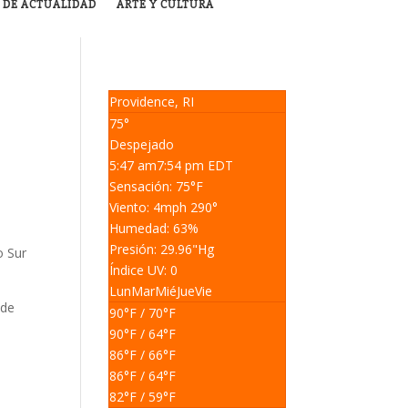
 DE ACTUALIDAD
ARTE Y CULTURA
Providence, RI
75°
Despejado
5:47 am
7:54 pm EDT
Sensación: 75
°F
Viento: 4
mph
290
°
Humedad: 63
%
Presión: 29.96
"Hg
o Sur
Índice UV: 0
Lun
Mar
Mié
Jue
Vie
 de
90
°F
/ 70
°F
90
°F
/ 64
°F
86
°F
/ 66
°F
86
°F
/ 64
°F
82
°F
/ 59
°F