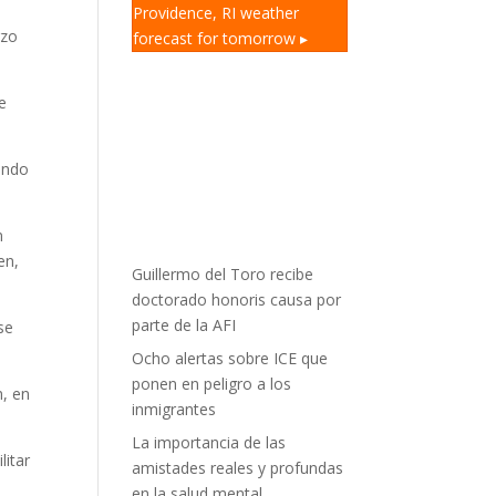
Providence, RI
weather
rzo
forecast for tomorrow ▸
e
ando
n
en,
Guillermo del Toro recibe
doctorado honoris causa por
parte de la AFI
se
Ocho alertas sobre ICE que
ponen en peligro a los
m, en
inmigrantes
La importancia de las
litar
amistades reales y profundas
en la salud mental