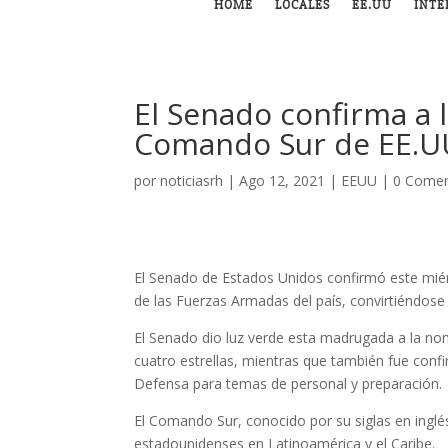
HOME
LOCALES
EE.UU
INTE
El Senado confirma a l
Comando Sur de EE.U
por
noticiasrh
|
Ago 12, 2021
|
EEUU
|
0 Comen
El Senado de Estados Unidos confirmó este mié
de las Fuerzas Armadas del país, convirtiéndose 
El Senado dio luz verde esta madrugada a la n
cuatro estrellas, mientras que también fue conf
Defensa para temas de personal y preparación.
El Comando Sur, conocido por su siglas en inglé
estadounidenses en Latinoamérica y el Caribe.