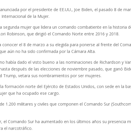
anunciada por el presidente de EE.UU., Joe Biden, el pasado 8 de ma
Internacional de la Mujer.
n la segunda mujer que lidera un comando combatiente en la historia d
Lori Robinson, que dirigió el Comando Norte entre 2016 y 2018.
 a conocer el 8 de marzo a su elegida para ponerse al frente del Com
 que aún no ha sido confirmada por la Cámara Alta.
no había dado el visto bueno a las nominaciones de Richardson y Va
 hasta después de las elecciones de noviembre pasado, que ganó Bid
ld Trump, vetara sus nombramientos por ser mujeres.
a formación norte del Ejército de Estados Unidos, con sede en la ba
mujer que ha ocupado ese cargo.
s de 1.200 militares y civiles que componen el Comando Sur (Southco
er, el Comando Sur ha aumentado en los últimos años su presencia mi
a el narcotráfico.