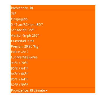
Providence, RI
75°
Despejado
5:47 am
7:54 pm EDT
Sensación: 75
°F
Viento: 4
mph
290
°
Humedad: 63
%
Presión: 29.96
"Hg
Índice UV: 0
Lun
Mar
Mié
Jue
Vie
90
°F
/ 70
°F
90
°F
/ 64
°F
86
°F
/ 66
°F
86
°F
/ 64
°F
82
°F
/ 59
°F
Providence, RI
climate ▸