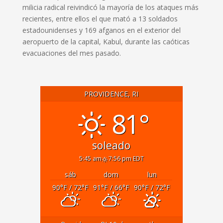
milicia radical reivindicó la mayoría de los ataques más
recientes, entre ellos el que mató a 13 soldados
estadounidenses y 169 afganos en el exterior del
aeropuerto de la capital, Kabul, durante las caóticas
evacuaciones del mes pasado.
PROVIDENCE, RI
81°
soleado
5:45 am
7:56 pm EDT
sáb
dom
lun
90
°F
/ 72
°F
91
°F
/ 66
°F
90
°F
/ 72
°F