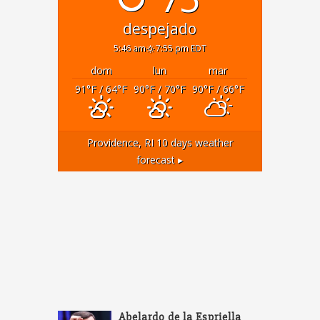
despejado
5:46 am
7:55 pm EDT
dom
lun
mar
91
°F
/ 64
°F
90
°F
/ 70
°F
90
°F
/ 66
°F
Providence, RI
10 days weather
forecast ▸
Abelardo de la Espriella