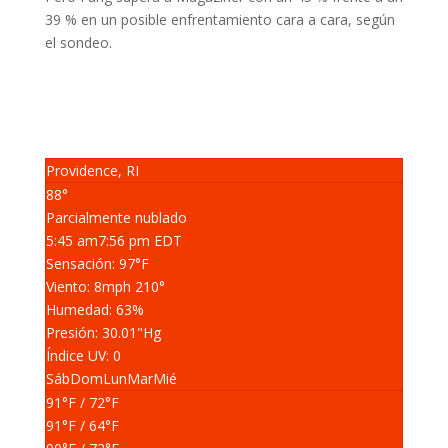
39 % en un posible enfrentamiento cara a cara, según
el sondeo.
Providence, RI
88°
Parcialmente nublado
5:45 am
7:56 pm EDT
Sensación: 97
°F
Viento: 8
mph
210
°
Humedad: 63
%
Presión: 30.01
"Hg
Índice UV: 0
Sáb
Dom
Lun
Mar
Mié
91
°F
/ 72
°F
91
°F
/ 64
°F