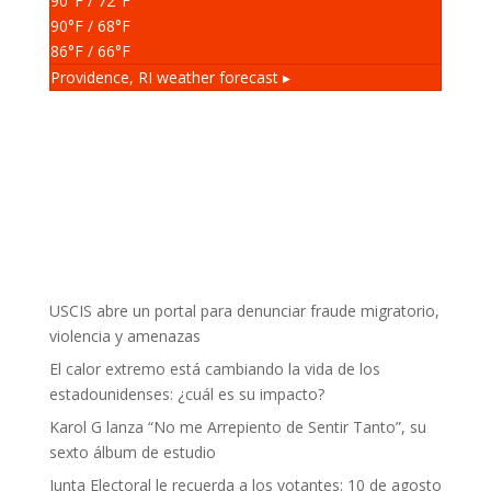
90
°F
/ 72
°F
90
°F
/ 68
°F
86
°F
/ 66
°F
Providence, RI
weather forecast ▸
USCIS abre un portal para denunciar fraude migratorio,
violencia y amenazas
El calor extremo está cambiando la vida de los
estadounidenses: ¿cuál es su impacto?
Karol G lanza “No me Arrepiento de Sentir Tanto”, su
sexto álbum de estudio
Junta Electoral le recuerda a los votantes: 10 de agosto