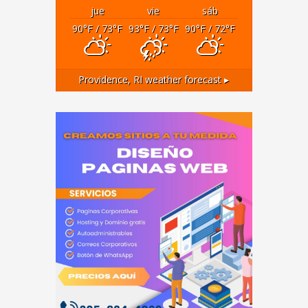
jue
vie
sáb
90
°F
/ 73
°F
93
°F
/ 73
°F
90
°F
/ 72
°F
Providence, RI
weather forecast ▸